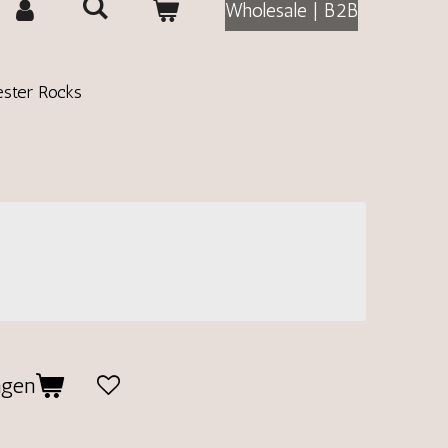
Wholesale | B2B
ester Rocks
agen