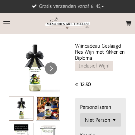
Gratis verzenden vanaf € 45,-
Ga
direct
naar
de
hoofdinhoud
Wijncadeau Geslaagd |
Fles Wijn met Kikker en
Diploma
Inclusief Wijn!
€ 12,50
Personaliseren