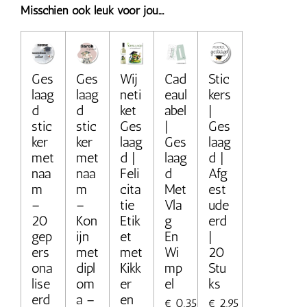
Misschien ook leuk voor jou....
Ges
Ges
Wij
Cad
Stic
laag
laag
neti
eaul
kers
d
d
ket
abel
|
stic
stic
Ges
|
Ges
ker
ker
laag
Ges
laag
met
met
d |
laag
d |
naa
naa
Feli
d
Afg
m
m
cita
Met
est
–
–
tie
Vla
ude
20
Kon
Etik
g
erd
gep
ijn
et
En
|
ers
met
met
Wi
20
ona
dipl
Kikk
mp
Stu
lise
om
er
el
ks
erd
a –
en
€ 0,35
€ 2,95