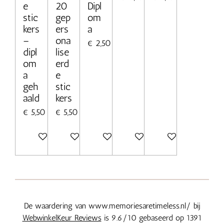
e
20
Dipl
stic
gep
om
kers
ers
a
–
ona
€ 2,50
dipl
lise
om
erd
a
e
geh
stic
aald
kers
€ 5,50
€ 5,50
Bekijk details
Bekijk details
Bekijk details
In winkelwagen
In winkelwagen
De waardering van www.memoriesaretimeless.nl/ bij
WebwinkelKeur Reviews
is 9.6/10 gebaseerd op 1391