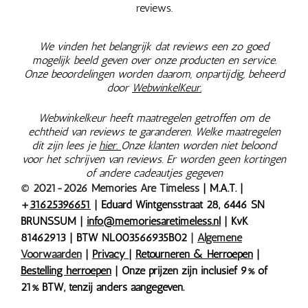
reviews.
We vinden het belangrijk dat reviews een zo goed
mogelijk beeld geven over onze producten en service.
Onze beoordelingen worden daarom, onpartijdig, beheerd
door
WebwinkelKeur.
Webwinkelkeur heeft maatregelen getroffen om de
echtheid van reviews te garanderen. Welke maatregelen
dit zijn lees je
hier.
Onze klanten worden niet beloond
voor het schrijven van reviews. Er worden geen kortingen
of andere cadeautjes gegeven
© 2021-2026 Memories Are Timeless
| M.A.T. |
+
31625396651
| Eduard Wintgensstraat 28, 6446 SN
BRUNSSUM |
info@memoriesaretimeless.nl
| KvK
81462913 | BTW NL003566935B02
|
Algemene
Voorwaarden
|
Privacy
|
Retourneren & Herroepen
|
Bestelling herroepen
| Onze prijzen zijn inclusief 9% of
21% BTW, tenzij anders aangegeven.