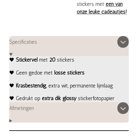
stickers met
één van
onze leuke cadeautjes!
Specificaties
🖤
Stickervel
met
20
stickers
🖤 Geen gedoe met
losse stickers
🖤
Krasbestendig
, extra wit, permanente lijmlaag
🖤 Gedrukt op
extra dik glossy
stickerfotopapier
Afmetingen