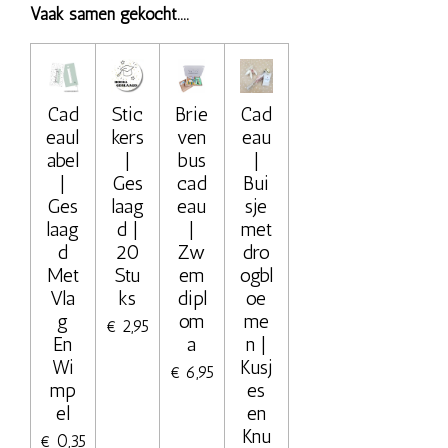
Vaak samen gekocht....
Cad
Stic
Brie
Cad
eaul
kers
ven
eau
abel
|
bus
|
|
Ges
cad
Bui
Ges
laag
eau
sje
laag
d |
|
met
d
20
Zw
dro
Met
Stu
em
ogbl
Vla
ks
dipl
oe
g
om
me
€ 2,95
En
a
n |
Wi
Kusj
€ 6,95
mp
es
el
en
Knu
€ 0,35