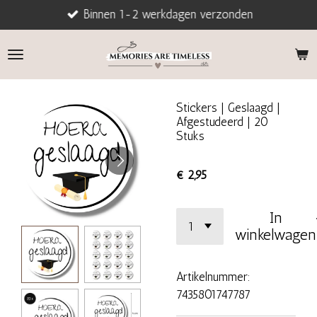
Binnen 1-2 werkdagen verzonden
Ga
direct
naar
de
hoofdinhoud
Stickers | Geslaagd |
Afgestudeerd | 20
Stuks
€ 2,95
In
winkelwagen
Artikelnummer:
7435801747787