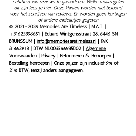
echtheid van reviews te garanderen. Welke maatregelen
dit zijn lees je
hier.
Onze klanten worden niet beloond
voor het schrijven van reviews. Er worden geen kortingen
of andere cadeautjes gegeven
© 2021-2026 Memories Are Timeless
| M.A.T. |
+
31625396651
| Eduard Wintgensstraat 28, 6446 SN
BRUNSSUM |
info@memoriesaretimeless.nl
| KvK
81462913 | BTW NL003566935B02
|
Algemene
Voorwaarden
|
Privacy
|
Retourneren & Herroepen
|
Bestelling herroepen
| Onze prijzen zijn inclusief 9% of
21% BTW, tenzij anders aangegeven.