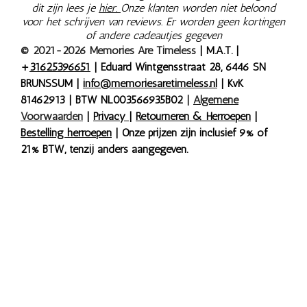
dit zijn lees je
hier.
Onze klanten worden niet beloond
voor het schrijven van reviews. Er worden geen kortingen
of andere cadeautjes gegeven
© 2021-2026 Memories Are Timeless
| M.A.T. |
+
31625396651
| Eduard Wintgensstraat 28, 6446 SN
BRUNSSUM |
info@memoriesaretimeless.nl
| KvK
81462913 | BTW NL003566935B02
|
Algemene
Voorwaarden
|
Privacy
|
Retourneren & Herroepen
|
Bestelling herroepen
| Onze prijzen zijn inclusief 9% of
21% BTW, tenzij anders aangegeven.