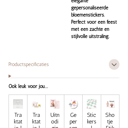
elegante
gepersonaliseerde
bloemenstickers.
Perfect voor een feest
met een zachte en
stijlvolle uitstraling.
Productspecificaties
Ook leuk voor jou....
Tra
Tra
Uitn
Ge
Stic
Sho
ktat
ktat
odi
per
kers
tje
ie |
ie |
gin
son
|
Etik