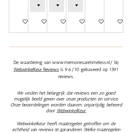
In winkelwagen
Bekijk details
In winkelwagen
Bekijk details
In winkelwagen
In winkel
De waardering van www.memoriesaretimeless.nl/ bij
WebwinkelKeur Reviews
is 9.6/10 gebaseerd op 1391
reviews.
We vinden het belangrijk dat reviews een zo goed
mogelijk beeld geven over onze producten en service.
Onze beoordelingen worden daarom, onpartijdig, beheerd
door
WebwinkelKeur.
Webwinkelkeur heeft maatregelen getroffen om de
echtheid van reviews te garanderen. Welke maatregelen