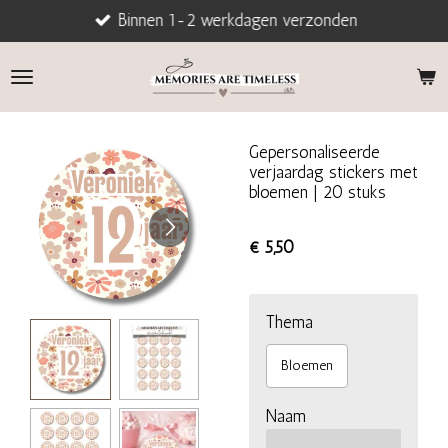
Binnen 1-2 werkdagen verzonden
Ga
direct
naar
de
hoofdinhoud
Gepersonaliseerde
verjaardag stickers met
bloemen | 20 stuks
€ 5,50
Thema
Bloemen
Naam