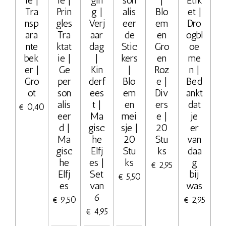
Tra
Prin
g |
alis
Blo
et |
nsp
gles
Verj
eer
em
Dro
ara
Tra
aar
de
en
ogbl
nte
ktat
dag
Stic
Gro
oe
bek
ie |
|
kers
en
me
er |
Ge
Kin
|
Roz
n |
Gro
per
derf
Blo
e |
Bed
ot
son
ees
em
Div
ankt
alis
t |
en
ers
dat
€ 0,40
eer
Ma
mei
e |
je
d |
gisc
sje |
20
er
Ma
he
20
Stu
van
gisc
Elfj
Stu
ks
daa
he
es |
ks
g
€ 2,95
Elfj
Set
bij
€ 5,50
es
van
was
6
€ 9,50
€ 2,95
€ 4,95