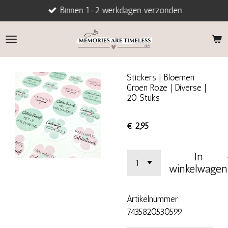
Binnen 1-2 werkdagen verzonden
Ga
direct
naar
de
hoofdinhoud
Stickers | Bloemen
Groen Roze | Diverse |
20 Stuks
€ 2,95
In
winkelwagen
Artikelnummer:
7435820530599