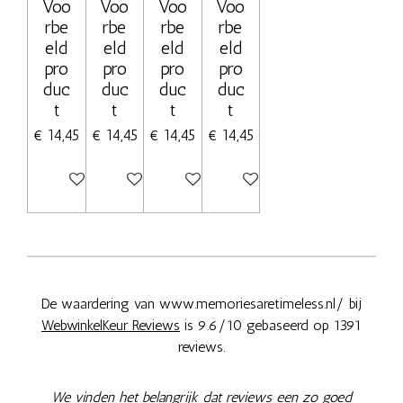
Voo
Voo
Voo
Voo
rbe
rbe
rbe
rbe
eld
eld
eld
eld
pro
pro
pro
pro
duc
duc
duc
duc
t
t
t
t
€ 14,45
€ 14,45
€ 14,45
€ 14,45
Uitgeschakeld
Uitgeschakeld
Uitgeschakeld
Uitgeschakeld
De waardering van www.memoriesaretimeless.nl/ bij
WebwinkelKeur Reviews
is 9.6/10 gebaseerd op 1391
reviews.
We vinden het belangrijk dat reviews een zo goed