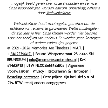
mogelijk beeld geven over onze producten en service.
Onze beoordelingen worden daarom, onpartijdig, beheerd
door
WebwinkelKeur.
Webwinkelkeur heeft maatregelen getroffen om de
echtheid van reviews te garanderen. Welke maatregelen
dit zijn lees je
hier.
Onze klanten worden niet beloond
voor het schrijven van reviews. Er worden geen kortingen
of andere cadeautjes gegeven
© 2021-2026 Memories Are Timeless
| M.A.T. |
+
31625396651
| Eduard Wintgensstraat 28, 6446 SN
BRUNSSUM |
info@memoriesaretimeless.nl
| KvK
81462913 | BTW NL003566935B02
|
Algemene
Voorwaarden
|
Privacy
|
Retourneren & Herroepen
|
Bestelling herroepen
| Onze prijzen zijn inclusief 9% of
21% BTW, tenzij anders aangegeven.