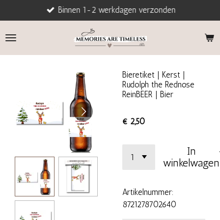
Binnen 1-2 werkdagen verzonden
Ga
direct
naar
de
hoofdinhoud
Bieretiket | Kerst |
Rudolph the Rednose
ReinBEER | Bier
€ 2,50
In
winkelwagen
Artikelnummer:
8721278702640