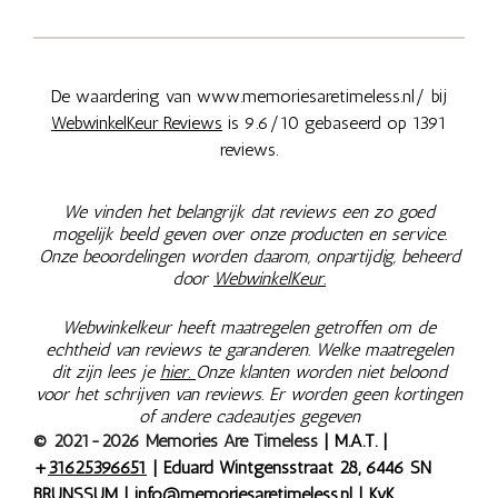
De waardering van www.memoriesaretimeless.nl/ bij
WebwinkelKeur Reviews
is 9.6/10 gebaseerd op 1391
reviews.
We vinden het belangrijk dat reviews een zo goed
mogelijk beeld geven over onze producten en service.
Onze beoordelingen worden daarom, onpartijdig, beheerd
door
WebwinkelKeur.
Webwinkelkeur heeft maatregelen getroffen om de
echtheid van reviews te garanderen. Welke maatregelen
dit zijn lees je
hier.
Onze klanten worden niet beloond
voor het schrijven van reviews. Er worden geen kortingen
of andere cadeautjes gegeven
© 2021-2026 Memories Are Timeless
| M.A.T. |
+
31625396651
| Eduard Wintgensstraat 28, 6446 SN
BRUNSSUM |
info@memoriesaretimeless.nl
| KvK