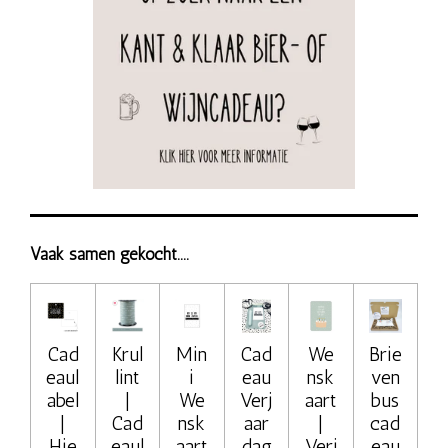
Vaak samen gekocht....
Cad
Krul
Min
Cad
We
Brie
eaul
lint
i
eau
nsk
ven
abel
|
We
Verj
aart
bus
|
Cad
nsk
aar
|
cad
Hie
eaul
aart
dag
Verj
eau