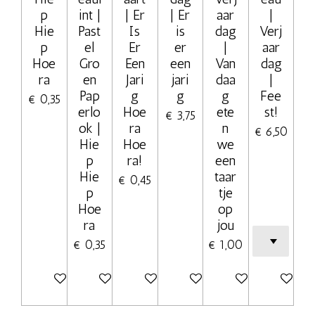
p
int |
| Er
| Er
aar
|
Hie
Past
Is
is
dag
Verj
p
el
Er
er
|
aar
Hoe
Gro
Een
een
Van
dag
ra
en
Jari
jari
daa
|
Pap
g
g
g
Fee
€ 0,35
erlo
Hoe
ete
st!
€ 3,75
ok |
ra
n
€ 6,50
Hie
Hoe
we
p
ra!
een
Hie
taar
€ 0,45
p
tje
Hoe
op
ra
jou
€ 0,35
€ 1,00
In winkelwagen
In winkelwagen
Bekijk details
Bekijk details
Bekijk details
Bekijk deta