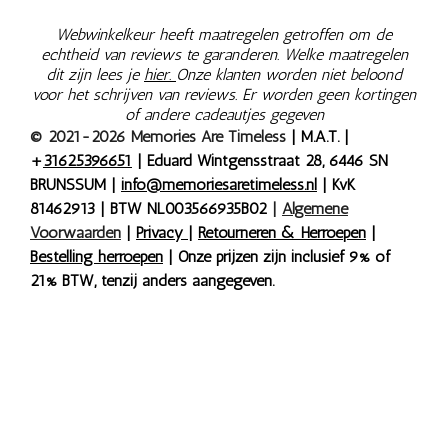
Webwinkelkeur heeft maatregelen getroffen om de
echtheid van reviews te garanderen. Welke maatregelen
dit zijn lees je
hier.
Onze klanten worden niet beloond
voor het schrijven van reviews. Er worden geen kortingen
of andere cadeautjes gegeven
© 2021-2026 Memories Are Timeless
| M.A.T. |
+
31625396651
| Eduard Wintgensstraat 28, 6446 SN
BRUNSSUM |
info@memoriesaretimeless.nl
| KvK
81462913 | BTW NL003566935B02
|
Algemene
Voorwaarden
|
Privacy
|
Retourneren & Herroepen
|
Bestelling herroepen
| Onze prijzen zijn inclusief 9% of
21% BTW, tenzij anders aangegeven.