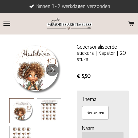
Binnen 1-2 werkdagen verzonden
Ga
direct
naar
de
hoofdinhoud
Gepersonaliseerde
stickers | Kapster | 20
stuks
€ 5,50
Thema
Beroepen
Naam