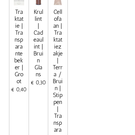
Tra
Krul
Cell
ktat
lint
ofa
ie |
|
an |
Tra
Cad
Tra
nsp
eaul
ktat
ara
int |
iez
nte
Brui
akje
bek
n
|
er |
Gla
Terr
Gro
ns
a /
ot
Brui
€ 0,30
n |
€ 0,40
Stip
pen
|
Tra
nsp
ara