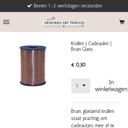
Binnen 1-2 werkdagen verzonden
Ga
direct
naar
de
hoofdinhoud
Krullint | Cadeaulint |
Bruin Glans
€ 0,30
In
winkelwagen
Bruin, glanzend krullint
staat prachtig om
cadeautjes mee af te