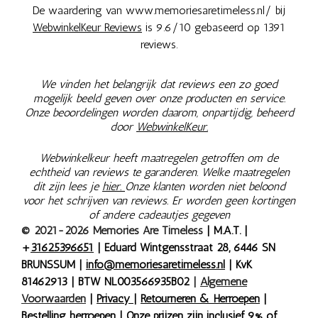
De waardering van www.memoriesaretimeless.nl/ bij
WebwinkelKeur Reviews
is 9.6/10 gebaseerd op 1391
reviews.
We vinden het belangrijk dat reviews een zo goed
mogelijk beeld geven over onze producten en service.
Onze beoordelingen worden daarom, onpartijdig, beheerd
door
WebwinkelKeur.
Webwinkelkeur heeft maatregelen getroffen om de
echtheid van reviews te garanderen. Welke maatregelen
dit zijn lees je
hier.
Onze klanten worden niet beloond
voor het schrijven van reviews. Er worden geen kortingen
of andere cadeautjes gegeven
© 2021-2026 Memories Are Timeless
| M.A.T. |
+
31625396651
| Eduard Wintgensstraat 28, 6446 SN
BRUNSSUM |
info@memoriesaretimeless.nl
| KvK
81462913 | BTW NL003566935B02
|
Algemene
Voorwaarden
|
Privacy
|
Retourneren & Herroepen
|
Bestelling herroepen
| Onze prijzen zijn inclusief 9% of