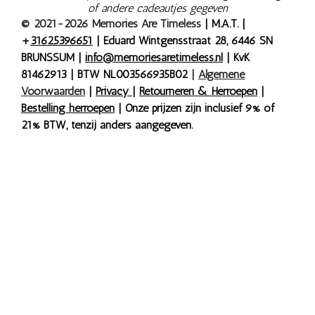
of andere cadeautjes gegeven
© 2021-2026 Memories Are Timeless
| M.A.T. |
+
31625396651
| Eduard Wintgensstraat 28, 6446 SN
BRUNSSUM |
info@memoriesaretimeless.nl
| KvK
81462913 | BTW NL003566935B02
|
Algemene
Voorwaarden
|
Privacy
|
Retourneren & Herroepen
|
Bestelling herroepen
| Onze prijzen zijn inclusief 9% of
21% BTW, tenzij anders aangegeven.