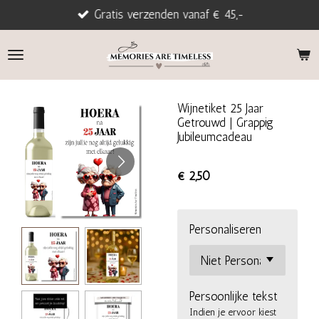
Gratis verzenden vanaf € 45,-
Ga
direct
naar
de
hoofdinhoud
Wijnetiket 25 Jaar
Getrouwd | Grappig
Jubileumcadeau
€ 2,50
Personaliseren
Persoonlijke tekst
Indien je ervoor kiest