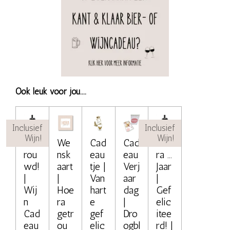
Ook leuk voor jou....
Inclusief
Inclusief
Wijn!
Wijn!
Get
We
Cad
Cad
Hoe
rou
nsk
eau
eau
ra ...
wd!
aart
tje |
Verj
Jaar
|
|
Van
aar
|
Wij
Hoe
hart
dag
Gef
n
ra
e
|
elic
Cad
getr
gef
Dro
itee
eau
ou
elic
ogbl
rd! |