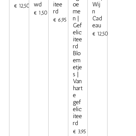
wd
itee
oe
Wij
€ 12,50
rd
me
n
€ 1,50
n |
Cad
€ 6,95
Gef
eau
elic
€ 12,50
itee
rd
Blo
em
etje
s |
Van
hart
e
gef
elic
itee
rd
€ 3,95