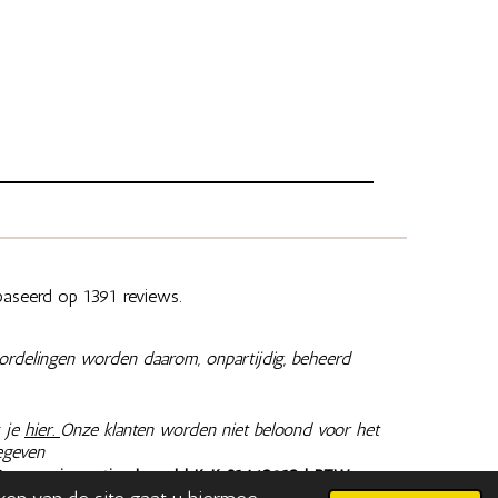
aseerd op 1391 reviews.
ordelingen worden daarom, onpartijdig, beheerd
 je
hier.
Onze klanten worden niet beloond voor het
egeven
@memoriesaretimeless.nl
| KvK 81462913 | BTW