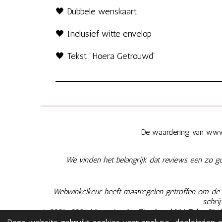
🖤 Dubbele wenskaart
🖤 Inclusief witte envelop
🖤 Tekst "Hoera Getrouwd"
De waardering van www.
We vinden het belangrijk dat reviews een zo g
Webwinkelkeur heeft maatregelen getroffen om de e
schri
© 2021-2026 Memories Are Timeless
| M.A.T. | +
316