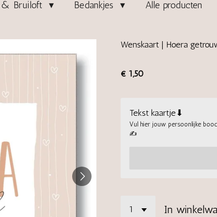
& Bruiloft
Bedankjes
Alle producten
Wenskaart | Hoera getrou
€ 1,50
Tekst kaartje⬇
Vul hier jouw persoonlijke boods
✍
In winkelw