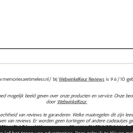
memoriesaretimeless.nl/ bij
WebwinkelKeur Reviews
is 9.6/10 geb
oed mogelijk beeld geven over onze producten en service. Onze beo
door
WebwinkelKeur.
chtheid van reviews te garanderen. Welke maatregelen dit zijn lees
jven van reviews. Er worden geen kortingen of andere cadeautjes g
25396651
| Eduard Wintgensstraat 28, 6446 SN BRUNSSUM |
info