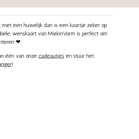
t met een huwelijk dan is een kaartje zeker op
ubbele, wenskaart van MiekinVorm is perfect om
citeren ❤
aan één van onze
cadeautjes
en stuur het
anger
!