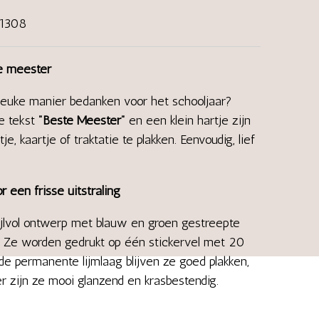
01308
de meester
leuke manier bedanken voor het schooljaar?
e tekst
"Beste Meester"
en een klein hartje zijn
, kaartje of traktatie te plakken. Eenvoudig, lief
 een frisse uitstraling
ijlvol ontwerp met blauw en groen gestreepte
t. Ze worden gedrukt op één stickervel met 20
e permanente lijmlaag blijven ze goed plakken,
er zijn ze mooi glanzend en krasbestendig.