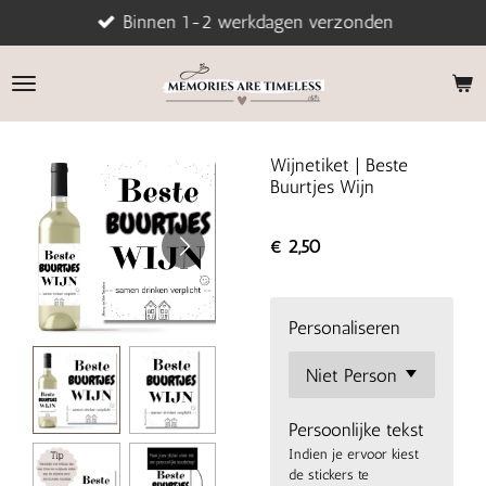
Binnen 1-2 werkdagen verzonden
Ga
direct
naar
de
hoofdinhoud
Wijnetiket | Beste
Buurtjes Wijn
€ 2,50
Personaliseren
Persoonlijke tekst
Indien je ervoor kiest
de stickers te