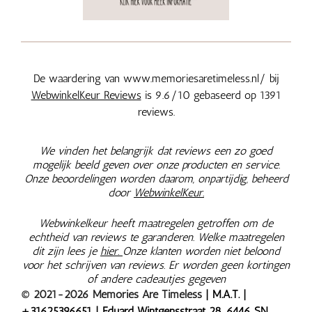
De waardering van www.memoriesaretimeless.nl/ bij
WebwinkelKeur Reviews
is 9.6/10 gebaseerd op 1391
reviews.
We vinden het belangrijk dat reviews een zo goed
mogelijk beeld geven over onze producten en service.
Onze beoordelingen worden daarom, onpartijdig, beheerd
door
WebwinkelKeur.
Webwinkelkeur heeft maatregelen getroffen om de
echtheid van reviews te garanderen. Welke maatregelen
dit zijn lees je
hier.
Onze klanten worden niet beloond
voor het schrijven van reviews. Er worden geen kortingen
of andere cadeautjes gegeven
© 2021-2026 Memories Are Timeless
| M.A.T. |
+
31625396651
| Eduard Wintgensstraat 28, 6446 SN