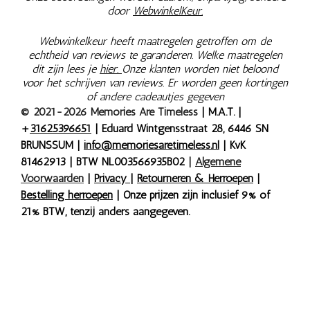
door
WebwinkelKeur.
Webwinkelkeur heeft maatregelen getroffen om de
echtheid van reviews te garanderen. Welke maatregelen
dit zijn lees je
hier.
Onze klanten worden niet beloond
voor het schrijven van reviews. Er worden geen kortingen
of andere cadeautjes gegeven
© 2021-2026 Memories Are Timeless
| M.A.T. |
+
31625396651
| Eduard Wintgensstraat 28, 6446 SN
BRUNSSUM |
info@memoriesaretimeless.nl
| KvK
81462913 | BTW NL003566935B02
|
Algemene
Voorwaarden
|
Privacy
|
Retourneren & Herroepen
|
Bestelling herroepen
| Onze prijzen zijn inclusief 9% of
21% BTW, tenzij anders aangegeven.