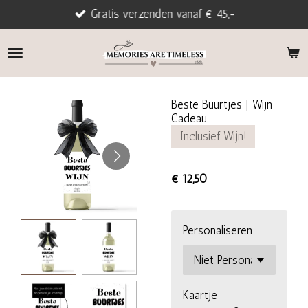
Gratis verzenden vanaf € 45,-
Ga
direct
naar
de
hoofdinhoud
Beste Buurtjes | Wijn
Cadeau
Inclusief Wijn!
€ 12,50
Personaliseren
Kaartje