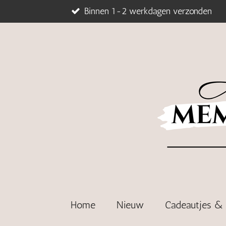
Binnen 1-2 werkdagen verzonden
Ga
direct
naar
de
hoofdinhoud
Home
Nieuw
Cadeautjes 