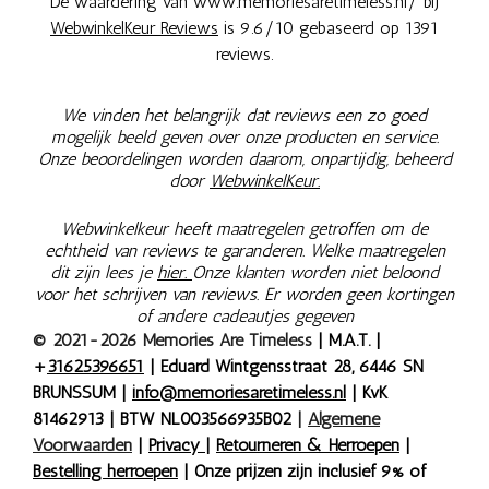
De waardering van www.memoriesaretimeless.nl/ bij
WebwinkelKeur Reviews
is 9.6/10 gebaseerd op 1391
reviews.
We vinden het belangrijk dat reviews een zo goed
mogelijk beeld geven over onze producten en service.
Onze beoordelingen worden daarom, onpartijdig, beheerd
door
WebwinkelKeur.
Webwinkelkeur heeft maatregelen getroffen om de
echtheid van reviews te garanderen. Welke maatregelen
dit zijn lees je
hier.
Onze klanten worden niet beloond
voor het schrijven van reviews. Er worden geen kortingen
of andere cadeautjes gegeven
© 2021-2026 Memories Are Timeless
| M.A.T. |
+
31625396651
| Eduard Wintgensstraat 28, 6446 SN
BRUNSSUM |
info@memoriesaretimeless.nl
| KvK
81462913 | BTW NL003566935B02
|
Algemene
Voorwaarden
|
Privacy
|
Retourneren & Herroepen
|
Bestelling herroepen
| Onze prijzen zijn inclusief 9% of