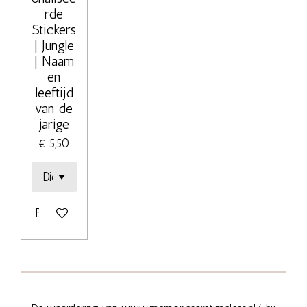
rde
Stickers
| Jungle
| Naam
en
leeftijd
van de
jarige
€ 5,50
Bekijk details