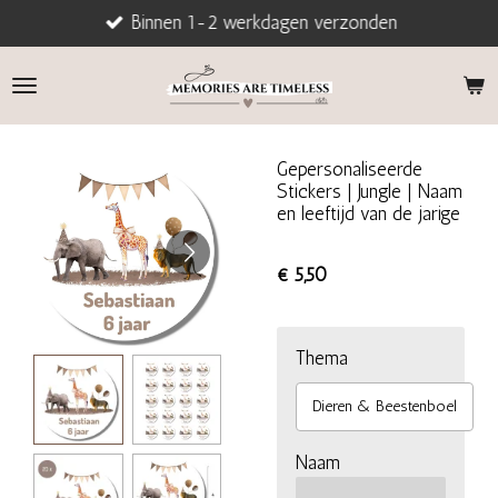
Binnen 1-2 werkdagen verzonden
Ga
direct
naar
de
hoofdinhoud
Gepersonaliseerde
Stickers | Jungle | Naam
en leeftijd van de jarige
€ 5,50
Thema
Dieren & Beestenboel
Naam