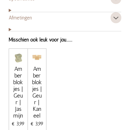
Afmetingen
Misschien ook leuk voor jou.......
Am
Am
ber
ber
blok
blok
jes |
jes |
Geu
Geu
r |
r |
Jas
Kan
mijn
eel
€ 3,99
€ 3,99