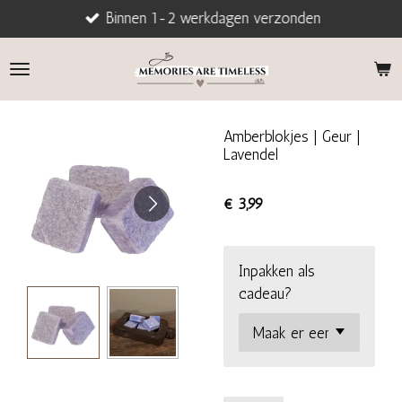
Binnen 1-2 werkdagen verzonden
Ga
direct
naar
de
hoofdinhoud
Amberblokjes | Geur |
Lavendel
€ 3,99
Inpakken als
cadeau?