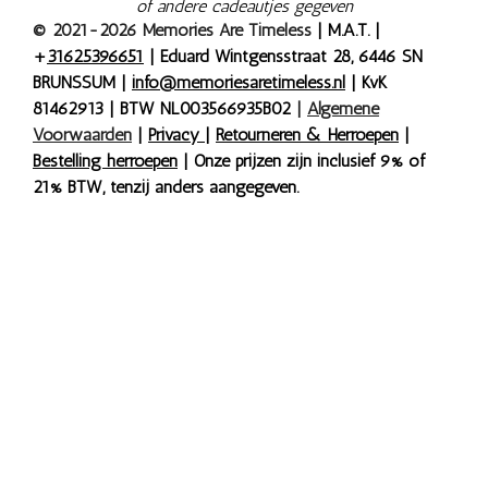
of andere cadeautjes gegeven
© 2021-2026 Memories Are Timeless
| M.A.T. |
+
31625396651
| Eduard Wintgensstraat 28, 6446 SN
BRUNSSUM |
info@memoriesaretimeless.nl
| KvK
81462913 | BTW NL003566935B02
|
Algemene
Voorwaarden
|
Privacy
|
Retourneren & Herroepen
|
Bestelling herroepen
| Onze prijzen zijn inclusief 9% of
21% BTW, tenzij anders aangegeven.