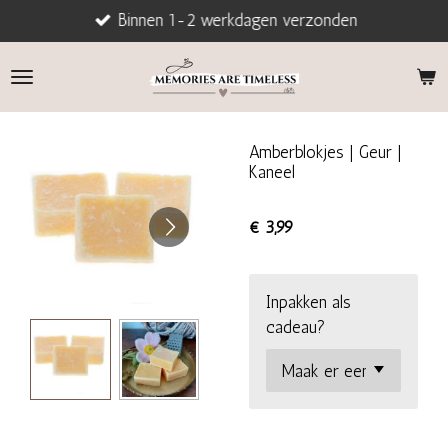
Binnen 1-2 werkdagen verzonden
Ga
direct
naar
de
hoofdinhoud
Amberblokjes | Geur |
Kaneel
€ 3,99
Inpakken als
cadeau?