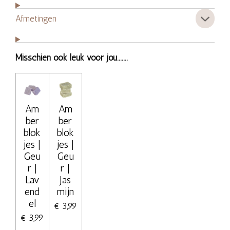
Afmetingen
Misschien ook leuk voor jou.......
Am
Am
ber
ber
blok
blok
jes |
jes |
Geu
Geu
r |
r |
Lav
Jas
end
mijn
el
€ 3,99
€ 3,99