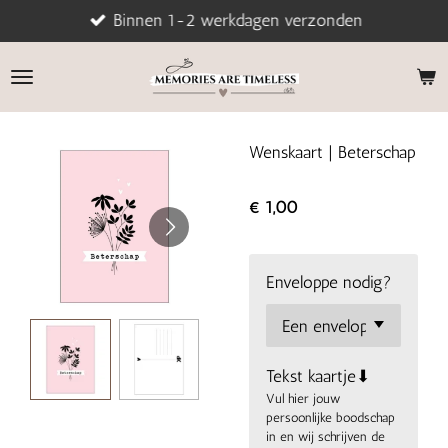
Binnen 1-2 werkdagen verzonden
Ga
direct
naar
de
hoofdinhoud
Wenskaart | Beterschap
€ 1,00
Enveloppe nodig?
Tekst kaartje⬇
Vul hier jouw
persoonlijke boodschap
in en wij schrijven de