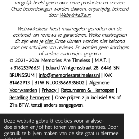
mogelijk beeld geven over onze producten en service.
Onze beoordelingen worden daarom, onpartijdig, beheerd
door
WebwinkelKeur.
Webwinkelkeur heeft maatregelen getroffen om de
echtheid van reviews te garanderen. Welke maatregelen
dit zijn lees je
hier.
Onze klanten worden niet beloond
voor het schrijven van reviews. Er worden geen kortingen
of andere cadeautjes gegeven
© 2021-2026 Memories Are Timeless
| M.A.T. |
+
31625396651
| Eduard Wintgensstraat 28, 6446 SN
BRUNSSUM |
info@memoriesaretimeless.nl
| KvK
81462913 | BTW NL003566935B02
|
Algemene
Voorwaarden
|
Privacy
|
Retourneren & Herroepen
|
Bestelling herroepen
| Onze prijzen zijn inclusief 9% of
21% BTW, tenzij anders aangegeven.
Deze website gebruikt cookies voor analyse-
doeleinden en/of het tonen van advertenties. Door
gebruik te blijven maken van de site gaat u hiermee