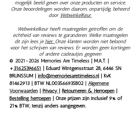
mogelijk beeld geven over onze producten en service.
Onze beoordelingen worden daarom, onpartijdig, beheerd
door
WebwinkelKeur.
Webwinkelkeur heeft maatregelen getroffen om de
echtheid van reviews te garanderen. Welke maatregelen
dit zijn lees je
hier.
Onze klanten worden niet beloond
voor het schrijven van reviews. Er worden geen kortingen
of andere cadeautjes gegeven
© 2021-2026 Memories Are Timeless
| M.A.T. |
+
31625396651
| Eduard Wintgensstraat 28, 6446 SN
BRUNSSUM |
info@memoriesaretimeless.nl
| KvK
81462913 | BTW NL003566935B02
|
Algemene
Voorwaarden
|
Privacy
|
Retourneren & Herroepen
|
Bestelling herroepen
| Onze prijzen zijn inclusief 9% of
21% BTW, tenzij anders aangegeven.