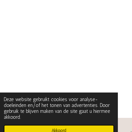
Deze website gebruikt cookies voor analyse-
doeleinden en/of het tonen van advertenties. Door
gebruik te blijven maken van de site gaat u hiermee
akkoord.
Akkoord