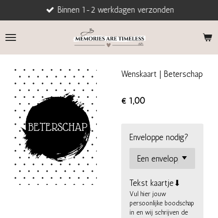
Binnen 1-2 werkdagen verzonden
Ga
direct
naar
de
hoofdinhoud
Wenskaart | Beterschap
€ 1,00
Enveloppe nodig?
Tekst kaartje⬇
Vul hier jouw
persoonlijke boodschap
in en wij schrijven de