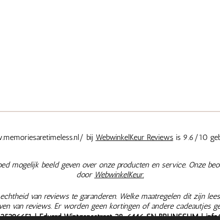
memoriesaretimeless.nl/ bij
WebwinkelKeur Reviews
is 9.6/10 geb
oed mogelijk beeld geven over onze producten en service. Onze beo
door
WebwinkelKeur.
chtheid van reviews te garanderen. Welke maatregelen dit zijn lees
jven van reviews. Er worden geen kortingen of andere cadeautjes g
625396651
| Eduard Wintgensstraat 28, 6446 SN BRUNSSUM |
info