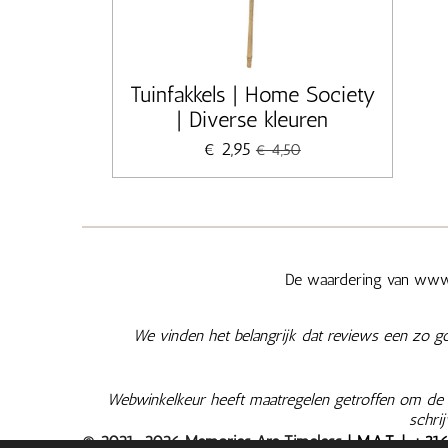
Tuinfakkels | Home Society
| Diverse kleuren
€ 2,95
€ 4,50
De waardering van www.
We vinden het belangrijk dat reviews een zo g
Webwinkelkeur heeft maatregelen getroffen om de e
schri
© 2021-2026 Memories Are Timeless
| M.A.T. | +
31