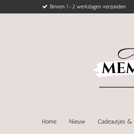
Binnen 1-2 werkdagen verzonden
Ga
direct
naar
de
hoofdinhoud
Home
Nieuw
Cadeautjes 