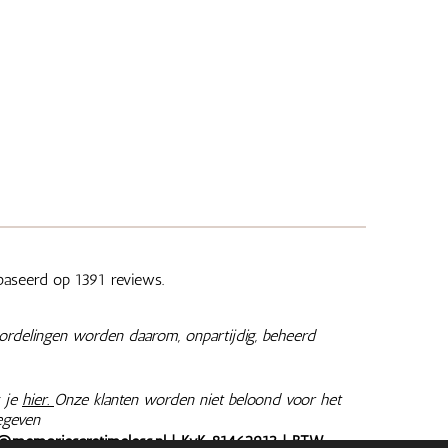
aseerd op 1391 reviews.
ordelingen worden daarom, onpartijdig, beheerd
 je
hier.
Onze klanten worden niet beloond voor het
egeven
@memoriesaretimeless.nl
| KvK 81462913 | BTW