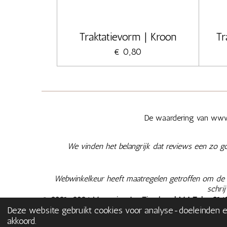
Traktatievorm | Kroon
Tr
€ 0,80
De waardering van www.
We vinden het belangrijk dat reviews een zo g
Webwinkelkeur heeft maatregelen getroffen om de e
schri
© 2021-2026 Memories Are Timeless
| M.A.T. | +
316
Deze website gebruikt cookies voor analyse-doeleinden en
NL003566935B02
|
Algemene Voorwaarden
|
Privacy
akkoord.