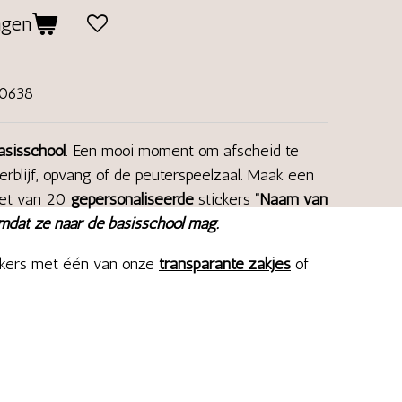
agen
90638
asisschool
. Een mooi moment om afscheid te
rblijf, opvang of de peuterspeelzaal. Maak een
set van 20
gepersonaliseerde
stickers
"Naam van
mdat ze naar de basisschool mag.
ckers met één van onze
transparante zakjes
of