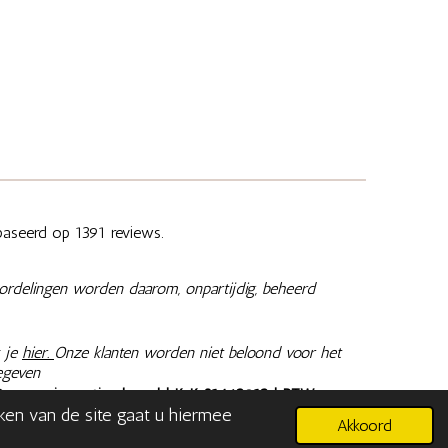
aseerd op 1391 reviews.
ordelingen worden daarom, onpartijdig, beheerd
 je
hier.
Onze klanten worden niet beloond voor het
egeven
@memoriesaretimeless.nl
| KvK 81462913 | BTW
aken van de site gaat u hiermee
n inclusief 9% of 21% BTW, tenzij anders aangegeven.
Akkoord