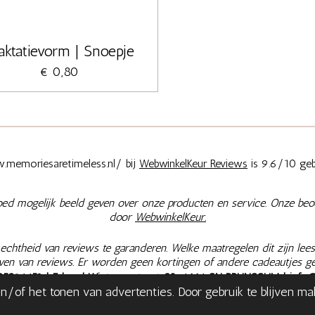
aktatievorm | Snoepje
€ 0,80
memoriesaretimeless.nl/ bij
WebwinkelKeur Reviews
is 9.6/10 geb
oed mogelijk beeld geven over onze producten en service. Onze beo
door
WebwinkelKeur.
chtheid van reviews te garanderen. Welke maatregelen dit zijn lees
jven van reviews. Er worden geen kortingen of andere cadeautjes g
25396651
| Eduard Wintgensstraat 28, 6446 SN BRUNSSUM |
info
/of het tonen van advertenties. Door gebruik te blijven m
|
Retourneren & Herroepen
|
Bestelling herroepen
| Onze prijzen zij