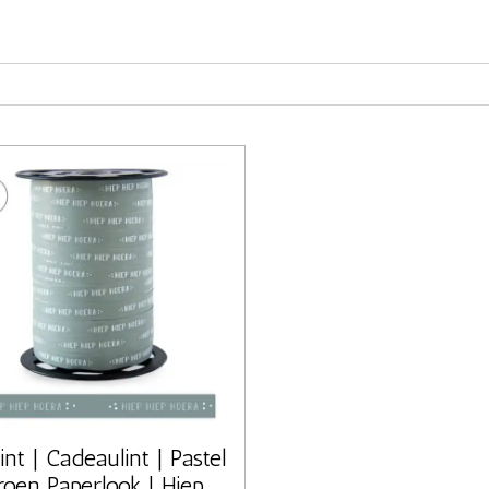
lint | Cadeaulint | Pastel
roen Paperlook | Hiep