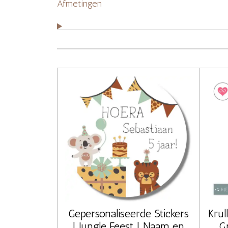
Afmetingen
Gepersonaliseerde Stickers
Krul
| Jungle Feest | Naam en
G