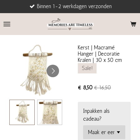
Binnen 1-2 werkdagen verzonden
Ga
direct
naar
de
hoofdinhoud
Kerst | Macramé
Hanger | Decoratie
Kralen | 30 x 50 cm
Sale!
€ 8,50
€ 16,50
Inpakken als
cadeau?