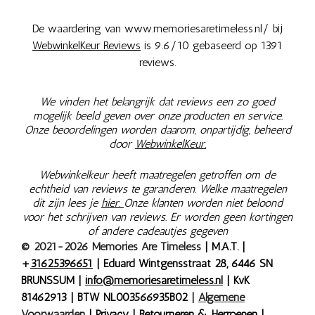
De waardering van www.memoriesaretimeless.nl/ bij
WebwinkelKeur Reviews
is 9.6/10 gebaseerd op 1391
reviews.
We vinden het belangrijk dat reviews een zo goed
mogelijk beeld geven over onze producten en service.
Onze beoordelingen worden daarom, onpartijdig, beheerd
door
WebwinkelKeur.
Webwinkelkeur heeft maatregelen getroffen om de
echtheid van reviews te garanderen. Welke maatregelen
dit zijn lees je
hier.
Onze klanten worden niet beloond
voor het schrijven van reviews. Er worden geen kortingen
of andere cadeautjes gegeven
© 2021-2026 Memories Are Timeless
| M.A.T. |
+
31625396651
| Eduard Wintgensstraat 28, 6446 SN
BRUNSSUM |
info@memoriesaretimeless.nl
| KvK
81462913 | BTW NL003566935B02
|
Algemene
Voorwaarden
|
Privacy
|
Retourneren & Herroepen
|