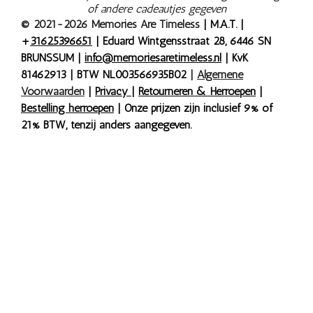
of andere cadeautjes gegeven
© 2021-2026 Memories Are Timeless
| M.A.T. |
+
31625396651
| Eduard Wintgensstraat 28, 6446 SN
BRUNSSUM |
info@memoriesaretimeless.nl
| KvK
81462913 | BTW NL003566935B02
|
Algemene
Voorwaarden
|
Privacy
|
Retourneren & Herroepen
|
Bestelling herroepen
| Onze prijzen zijn inclusief 9% of
21% BTW, tenzij anders aangegeven.