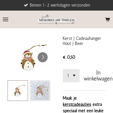
Binnen 1-2 werkdagen verzonden
Ga
direct
naar
de
hoofdinhoud
Kerst | Cadeauhanger
Hout | Beer
€ 0,50
In
winkelwagen
Maak je
kerstcadeautjes
extra
speciaal met een leuke