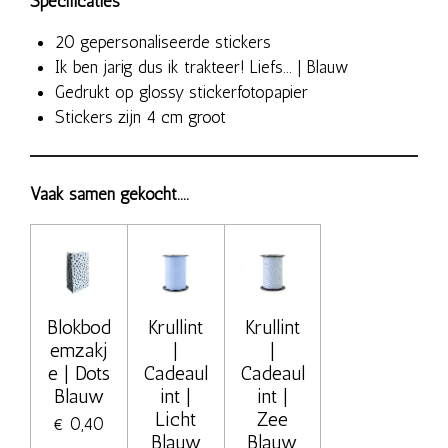
Specificaties
20 gepersonaliseerde stickers
Ik ben jarig dus ik trakteer! Liefs... | Blauw
Gedrukt op glossy stickerfotopapier
Stickers zijn 4 cm groot
Vaak samen gekocht....
Blokbod
Krullint
Krullint
emzakj
|
|
e | Dots
Cadeaul
Cadeaul
Blauw
int |
int |
Licht
Zee
€ 0,40
Blauw
Blauw