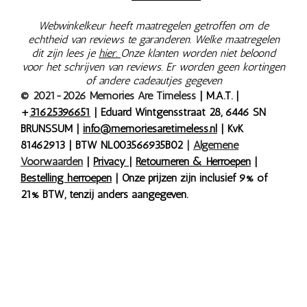
Webwinkelkeur heeft maatregelen getroffen om de
echtheid van reviews te garanderen. Welke maatregelen
dit zijn lees je
hier.
Onze klanten worden niet beloond
voor het schrijven van reviews. Er worden geen kortingen
of andere cadeautjes gegeven
© 2021-2026 Memories Are Timeless
| M.A.T. |
+
31625396651
| Eduard Wintgensstraat 28, 6446 SN
BRUNSSUM |
info@memoriesaretimeless.nl
| KvK
81462913 | BTW NL003566935B02
|
Algemene
Voorwaarden
|
Privacy
|
Retourneren & Herroepen
|
Bestelling herroepen
| Onze prijzen zijn inclusief 9% of
21% BTW, tenzij anders aangegeven.