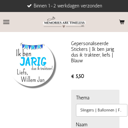
Binnen 1-2 werkdagen verzonden
Ga
direct
naar
de
hoofdinhoud
Gepersonaliseerde
Stickers | Ik ben jarig
dus ik trakteer, liefs |
Blauw
€ 5,50
Thema
Slingers | Ballonnen | Feest
Naam