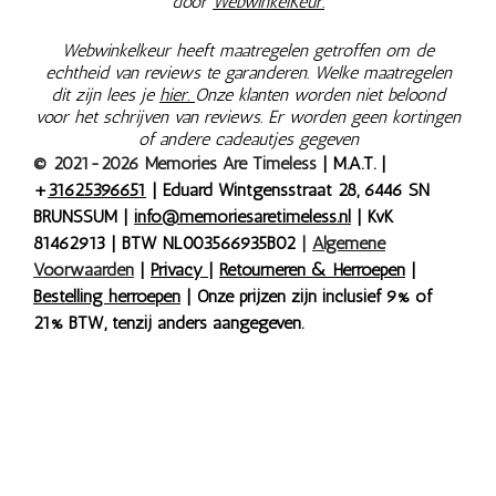
door
WebwinkelKeur.
Webwinkelkeur heeft maatregelen getroffen om de
echtheid van reviews te garanderen. Welke maatregelen
dit zijn lees je
hier.
Onze klanten worden niet beloond
voor het schrijven van reviews. Er worden geen kortingen
of andere cadeautjes gegeven
© 2021-2026 Memories Are Timeless
| M.A.T. |
+
31625396651
| Eduard Wintgensstraat 28, 6446 SN
BRUNSSUM |
info@memoriesaretimeless.nl
| KvK
81462913 | BTW NL003566935B02
|
Algemene
Voorwaarden
|
Privacy
|
Retourneren & Herroepen
|
Bestelling herroepen
| Onze prijzen zijn inclusief 9% of
21% BTW, tenzij anders aangegeven.