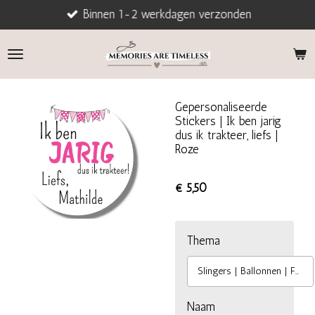
Binnen 1-2 werkdagen verzonden
Ga
direct
naar
de
hoofdinhoud
Gepersonaliseerde
Stickers | Ik ben jarig
dus ik trakteer, liefs |
Roze
€ 5,50
Thema
Slingers | Ballonnen | Feest
Naam