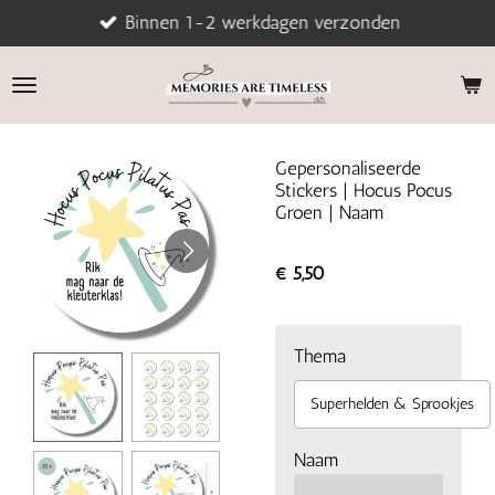
Binnen 1-2 werkdagen verzonden
Ga
direct
naar
de
hoofdinhoud
Gepersonaliseerde
Stickers | Hocus Pocus
Groen | Naam
€ 5,50
Thema
Superhelden & Sprookjes
Naam