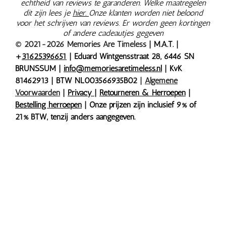
echtheid van reviews te garanderen. Welke maatregelen
dit zijn lees je
hier.
Onze klanten worden niet beloond
voor het schrijven van reviews. Er worden geen kortingen
of andere cadeautjes gegeven
© 2021-2026 Memories Are Timeless
| M.A.T. |
+
31625396651
| Eduard Wintgensstraat 28, 6446 SN
BRUNSSUM |
info@memoriesaretimeless.nl
| KvK
81462913 | BTW NL003566935B02
|
Algemene
Voorwaarden
|
Privacy
|
Retourneren & Herroepen
|
Bestelling herroepen
| Onze prijzen zijn inclusief 9% of
21% BTW, tenzij anders aangegeven.