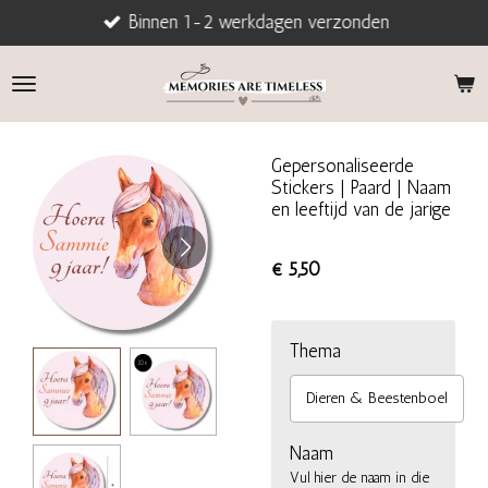
Binnen 1-2 werkdagen verzonden
Ga
direct
naar
de
hoofdinhoud
Gepersonaliseerde
Stickers | Paard | Naam
en leeftijd van de jarige
€ 5,50
Thema
Dieren & Beestenboel
Naam
Vul hier de naam in die