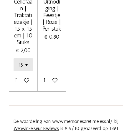
Cellofaa
Uitnodi
n |
ging |
Traktati
Feestje
ezakje |
| Roze |
15 x 15
Per stuk
cm | 10
€ 0,80
Stuks
€ 2,00
In winkelwagen
In winkelwagen
De waardering van www.memoriesaretimeless.nl/ bij
WebwinkelKeur Reviews
is 9.6/10 gebaseerd op 1391