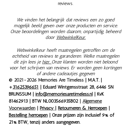
reviews.
We vinden het belangrijk dat reviews een zo goed
mogelijk beeld geven over onze producten en service.
Onze beoordelingen worden daarom, onpartijdig, beheerd
door
WebwinkelKeur.
Webwinkelkeur heeft maatregelen getroffen om de
echtheid van reviews te garanderen. Welke maatregelen
dit zijn lees je
hier.
Onze klanten worden niet beloond
voor het schrijven van reviews. Er worden geen kortingen
of andere cadeautjes gegeven
© 2021-2026 Memories Are Timeless
| M.A.T. |
+
31625396651
| Eduard Wintgensstraat 28, 6446 SN
BRUNSSUM |
info@memoriesaretimeless.nl
| KvK
81462913 | BTW NL003566935B02
|
Algemene
Voorwaarden
|
Privacy
|
Retourneren & Herroepen
|
Bestelling herroepen
| Onze prijzen zijn inclusief 9% of
21% BTW, tenzij anders aangegeven.