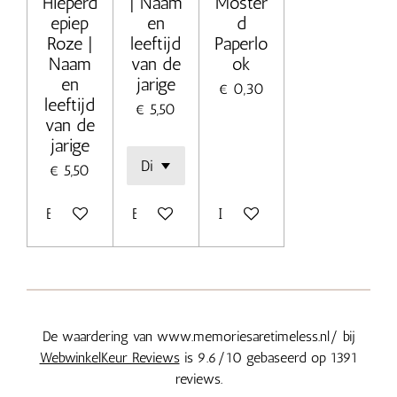
Hieperd
| Naam
Moster
epiep
en
d
Roze |
leeftijd
Paperlo
Naam
van de
ok
en
jarige
€ 0,30
leeftijd
€ 5,50
van de
jarige
€ 5,50
Bekijk details
Bekijk details
In winkelwagen
De waardering van www.memoriesaretimeless.nl/ bij
WebwinkelKeur Reviews
is 9.6/10 gebaseerd op 1391
reviews.