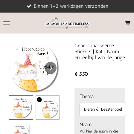
Binnen 1-2 werkdagen verzonden
Ga
direct
naar
de
hoofdinhoud
Gepersonaliseerde
Stickers | Kat | Naam
en leeftijd van de jarige
€ 5,50
Thema
Dieren & Beestenboel
Naam
Vul hier de naam in die