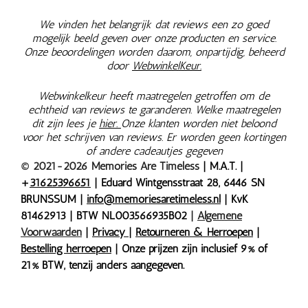
We vinden het belangrijk dat reviews een zo goed
mogelijk beeld geven over onze producten en service.
Onze beoordelingen worden daarom, onpartijdig, beheerd
door
WebwinkelKeur.
Webwinkelkeur heeft maatregelen getroffen om de
echtheid van reviews te garanderen. Welke maatregelen
dit zijn lees je
hier.
Onze klanten worden niet beloond
voor het schrijven van reviews. Er worden geen kortingen
of andere cadeautjes gegeven
© 2021-2026 Memories Are Timeless
| M.A.T. |
+
31625396651
| Eduard Wintgensstraat 28, 6446 SN
BRUNSSUM |
info@memoriesaretimeless.nl
| KvK
81462913 | BTW NL003566935B02
|
Algemene
Voorwaarden
|
Privacy
|
Retourneren & Herroepen
|
Bestelling herroepen
| Onze prijzen zijn inclusief 9% of
21% BTW, tenzij anders aangegeven.