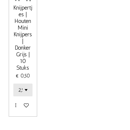
Knijpertj
es |
Houten
Mini
Knijpers
|
Donker
Grijs |
10
Stuks
€ 0,50
In winkelwagen