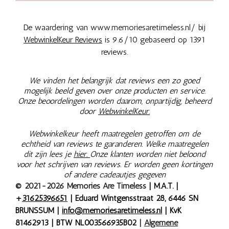
De waardering van www.memoriesaretimeless.nl/ bij
WebwinkelKeur Reviews
is 9.6/10 gebaseerd op 1391
reviews.
We vinden het belangrijk dat reviews een zo goed
mogelijk beeld geven over onze producten en service.
Onze beoordelingen worden daarom, onpartijdig, beheerd
door
WebwinkelKeur.
Webwinkelkeur heeft maatregelen getroffen om de
echtheid van reviews te garanderen. Welke maatregelen
dit zijn lees je
hier.
Onze klanten worden niet beloond
voor het schrijven van reviews. Er worden geen kortingen
of andere cadeautjes gegeven
© 2021-2026 Memories Are Timeless
| M.A.T. |
+
31625396651
| Eduard Wintgensstraat 28, 6446 SN
BRUNSSUM |
info@memoriesaretimeless.nl
| KvK
81462913 | BTW NL003566935B02
|
Algemene