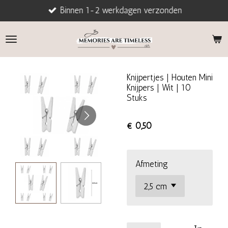
Binnen 1-2 werkdagen verzonden
Ga
direct
naar
de
hoofdinhoud
Knijpertjes | Houten Mini
Knijpers | Wit | 10
Stuks
€ 0,50
Afmeting