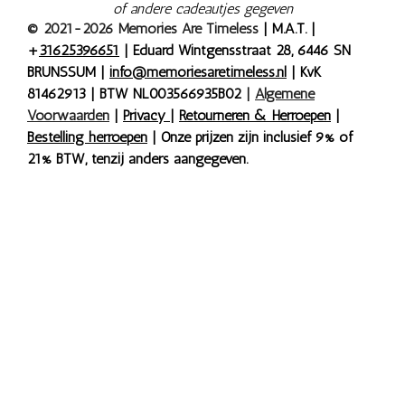
of andere cadeautjes gegeven
© 2021-2026 Memories Are Timeless
| M.A.T. |
+
31625396651
| Eduard Wintgensstraat 28, 6446 SN
BRUNSSUM |
info@memoriesaretimeless.nl
| KvK
81462913 | BTW NL003566935B02
|
Algemene
Voorwaarden
|
Privacy
|
Retourneren & Herroepen
|
Bestelling herroepen
| Onze prijzen zijn inclusief 9% of
21% BTW, tenzij anders aangegeven.