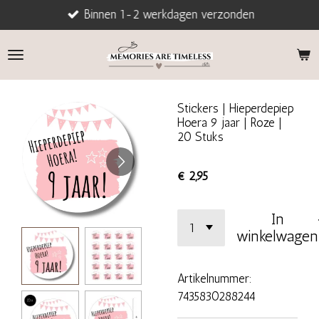
Binnen 1-2 werkdagen verzonden
Ga
direct
naar
de
hoofdinhoud
Stickers | Hieperdepiep
Hoera 9 jaar | Roze |
20 Stuks
€ 2,95
In
winkelwagen
Artikelnummer:
7435830288244