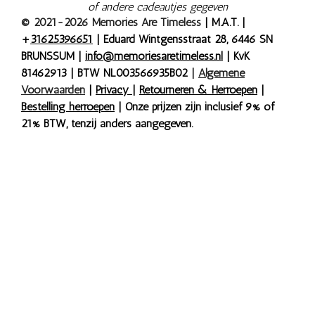
of andere cadeautjes gegeven
© 2021-2026 Memories Are Timeless
| M.A.T. |
+
31625396651
| Eduard Wintgensstraat 28, 6446 SN
BRUNSSUM |
info@memoriesaretimeless.nl
| KvK
81462913 | BTW NL003566935B02
|
Algemene
Voorwaarden
|
Privacy
|
Retourneren & Herroepen
|
Bestelling herroepen
| Onze prijzen zijn inclusief 9% of
21% BTW, tenzij anders aangegeven.