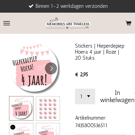
Binnen 1-2 werkdagen verzonden
Ga
direct
naar
de
hoofdinhoud
Stickers | Hieperdepiep
Hoera 4 jaar | Roze |
20 Stuks
€ 2,95
In
winkelwagen
Artikelnummer:
7435800536511