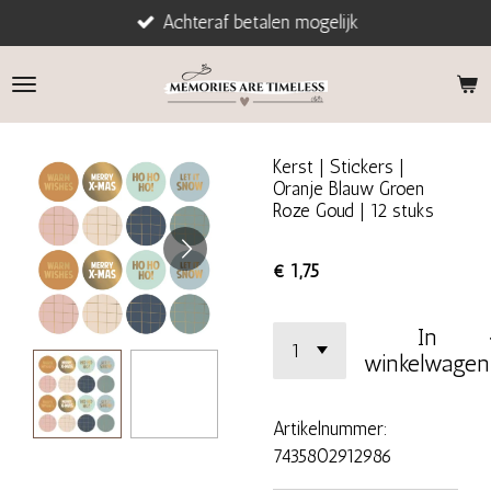
Achteraf betalen mogelijk
Ga
direct
naar
de
hoofdinhoud
Kerst | Stickers |
Oranje Blauw Groen
Roze Goud | 12 stuks
€ 1,75
In
winkelwagen
Artikelnummer:
7435802912986