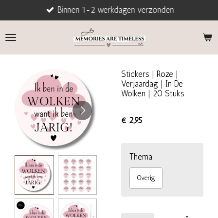
Binnen 1-2 werkdagen verzonden
Ga
direct
naar
de
hoofdinhoud
Stickers | Roze |
Verjaardag | In De
Wolken | 20 Stuks
€ 2,95
Thema
Overig