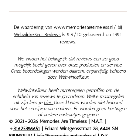
De waardering van www.memoriesaretimeless.nl/ bij
WebwinkelKeur Reviews
is 9.6/10 gebaseerd op 1391
reviews.
We vinden het belangrijk dat reviews een zo goed
mogelijk beeld geven over onze producten en service.
Onze beoordelingen worden daarom, onpartijdig, beheerd
door
WebwinkelKeur.
Webwinkelkeur heeft maatregelen getroffen om de
echtheid van reviews te garanderen. Welke maatregelen
dit zijn lees je
hier.
Onze klanten worden niet beloond
voor het schrijven van reviews. Er worden geen kortingen
of andere cadeautjes gegeven
© 2021-2026 Memories Are Timeless
| M.A.T. |
+
31625396651
| Eduard Wintgensstraat 28, 6446 SN
BRUNSSUM |
info@memoriesaretimeless.nl
| KvK