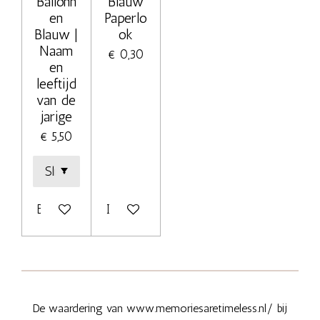
Ballonn
Blauw
en
Paperlo
Blauw |
ok
Naam
€ 0,30
en
leeftijd
van de
jarige
€ 5,50
Bekijk details
In winkelwagen
De waardering van www.memoriesaretimeless.nl/ bij