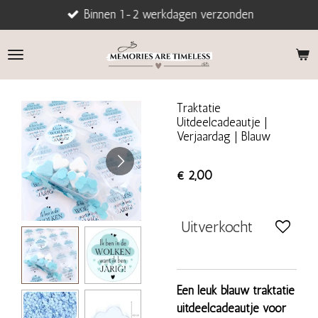
Binnen 1-2 werkdagen verzonden
Ga
direct
naar
de
hoofdinhoud
Traktatie
Uitdeelcadeautje |
Verjaardag | Blauw
€ 2,00
Uitverkocht
Een leuk blauw traktatie
uitdeelcadeautje voor