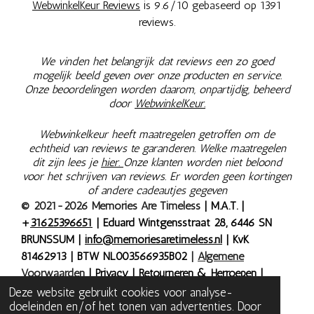
WebwinkelKeur Reviews
is 9.6/10 gebaseerd op 1391
reviews.
We vinden het belangrijk dat reviews een zo goed
mogelijk beeld geven over onze producten en service.
Onze beoordelingen worden daarom, onpartijdig, beheerd
door
WebwinkelKeur.
Webwinkelkeur heeft maatregelen getroffen om de
echtheid van reviews te garanderen. Welke maatregelen
dit zijn lees je
hier.
Onze klanten worden niet beloond
voor het schrijven van reviews. Er worden geen kortingen
of andere cadeautjes gegeven
© 2021-2026 Memories Are Timeless
| M.A.T. |
+
31625396651
| Eduard Wintgensstraat 28, 6446 SN
BRUNSSUM |
info@memoriesaretimeless.nl
| KvK
81462913 | BTW NL003566935B02
|
Algemene
Voorwaarden
|
Privacy
|
Retourneren & Herroepen
|
Bestelling herroepen
| Onze prijzen zijn inclusief 9% of
Deze website gebruikt cookies voor analyse-
doeleinden en/of het tonen van advertenties. Door
21% BTW, tenzij anders aangegeven.