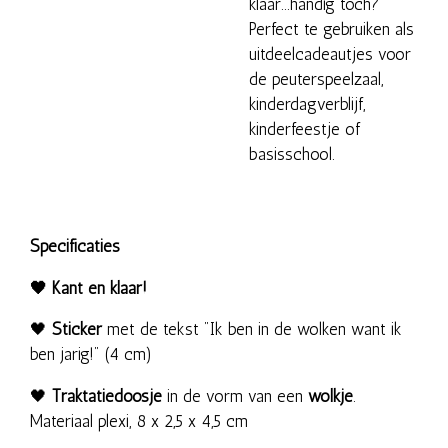
klaar...handig toch?
Perfect te gebruiken als
uitdeelcadeautjes voor
de peuterspeelzaal,
kinderdagverblijf,
kinderfeestje of
basisschool.
Specificaties
🖤
Kant en klaar!
🖤
Sticker
met de tekst "Ik ben in de wolken want ik
ben jarig!" (4 cm)
🖤
Traktatiedoosje
in de vorm van een
wolkje
.
Materiaal plexi, 8 x 2,5 x 4,5 cm