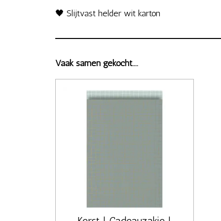
🖤
Slijtvast helder wit karton
Vaak samen gekocht....
Kerst | Cadeauzakje |