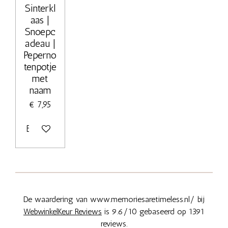
Sinterkl
aas |
Snoepc
adeau |
Peperno
tenpotje
met
naam
€ 7,95
Bekijk details
De waardering van www.memoriesaretimeless.nl/ bij
WebwinkelKeur Reviews
is 9.6/10 gebaseerd op 1391
reviews.