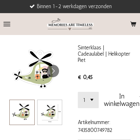
Binnen 1-2 werkdagen verzonden
Ga
direct
naar
de
hoofdinhoud
Sinterklaas |
Cadeaulabel | Helikopter
Piet
€ 0,45
In
winkelwagen
Artikelnummer:
7435800749782