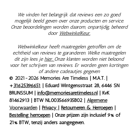
We vinden het belangrijk dat reviews een zo goed
mogelijk beeld geven over onze producten en service.
Onze beoordelingen worden daarom, onpartijdig, beheerd
door
WebwinkelKeur.
Webwinkelkeur heeft maatregelen getroffen om de
echtheid van reviews te garanderen. Welke maatregelen
dit zijn lees je
hier.
Onze klanten worden niet beloond
voor het schrijven van reviews. Er worden geen kortingen
of andere cadeautjes gegeven
© 2021-2026 Memories Are Timeless
| M.A.T. |
+
31625396651
| Eduard Wintgensstraat 28, 6446 SN
BRUNSSUM |
info@memoriesaretimeless.nl
| KvK
81462913 | BTW NL003566935B02
|
Algemene
Voorwaarden
|
Privacy
|
Retourneren & Herroepen
|
Bestelling herroepen
| Onze prijzen zijn inclusief 9% of
21% BTW, tenzij anders aangegeven.