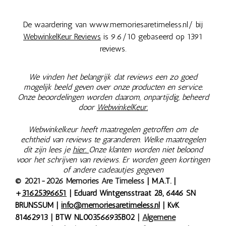
De waardering van www.memoriesaretimeless.nl/ bij
WebwinkelKeur Reviews
is 9.6/10 gebaseerd op 1391
reviews.
We vinden het belangrijk dat reviews een zo goed
mogelijk beeld geven over onze producten en service.
Onze beoordelingen worden daarom, onpartijdig, beheerd
door
WebwinkelKeur.
Webwinkelkeur heeft maatregelen getroffen om de
echtheid van reviews te garanderen. Welke maatregelen
dit zijn lees je
hier.
Onze klanten worden niet beloond
voor het schrijven van reviews. Er worden geen kortingen
of andere cadeautjes gegeven
© 2021-2026 Memories Are Timeless
| M.A.T. |
+
31625396651
| Eduard Wintgensstraat 28, 6446 SN
BRUNSSUM |
info@memoriesaretimeless.nl
| KvK
81462913 | BTW NL003566935B02
|
Algemene