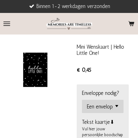
Binnen 1-2 werkdagen verzonden
Ga
direct
naar
de
hoofdinhoud
Mini Wenskaart | Hello
Little One!
€ 0,45
Enveloppe nodig?
Tekst kaartje⬇
Vul hier jouw
persoonlijke boodschap