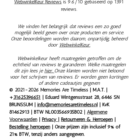
WebwinkelKeur Reviews
is 9.6/10 gebaseerd op 1391
reviews.
We vinden het belangrijk dat reviews een zo goed
mogelijk beeld geven over onze producten en service.
Onze beoordelingen worden daarom, onpartijdig, beheerd
door
WebwinkelKeur.
Webwinkelkeur heeft maatregelen getroffen om de
echtheid van reviews te garanderen. Welke maatregelen
dit zijn lees je
hier.
Onze klanten worden niet beloond
voor het schrijven van reviews. Er worden geen kortingen
of andere cadeautjes gegeven
© 2021-2026 Memories Are Timeless
| M.A.T. |
+
31625396651
| Eduard Wintgensstraat 28, 6446 SN
BRUNSSUM |
info@memoriesaretimeless.nl
| KvK
81462913 | BTW NL003566935B02
|
Algemene
Voorwaarden
|
Privacy
|
Retourneren & Herroepen
|
Bestelling herroepen
| Onze prijzen zijn inclusief 9% of
21% BTW, tenzij anders aangegeven.