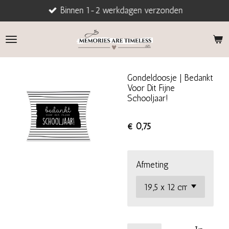
Binnen 1-2 werkdagen verzonden
Ga
direct
naar
de
hoofdinhoud
Gondeldoosje | Bedankt
Voor Dit Fijne
Schooljaar!
€ 0,75
Afmeting