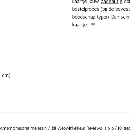
kaartje jouw
cadeautje
com
bestelproces (bij de bevest
boodschap typen. Dan schr
kaartje.
❤
5 cm)
memoriesaretimeless.nl/ bij
WebwinkelKeur Reviews
is 9.6/10 geb