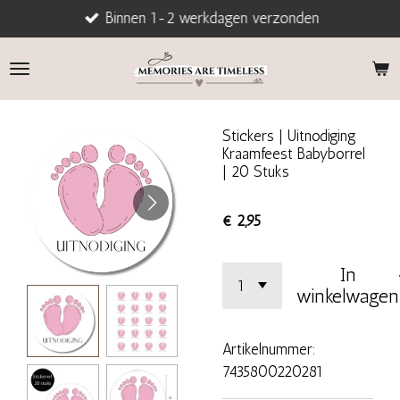
Binnen 1-2 werkdagen verzonden
Ga
direct
naar
de
hoofdinhoud
Stickers | Uitnodiging
Kraamfeest Babyborrel
| 20 Stuks
€ 2,95
In
winkelwagen
Artikelnummer:
7435800220281