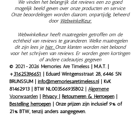
We vinden het belangrijk dat reviews een zo goed
mogelijk beeld geven over onze producten en service.
Onze beoordelingen worden daarom, onpartijdig, beheerd
door
WebwinkelKeur.
Webwinkelkeur heeft maatregelen getroffen om de
echtheid van reviews te garanderen. Welke maatregelen
dit zijn lees je
hier.
Onze klanten worden niet beloond
voor het schrijven van reviews. Er worden geen kortingen
of andere cadeautjes gegeven
© 2021-2026 Memories Are Timeless
| M.A.T. |
+
31625396651
| Eduard Wintgensstraat 28, 6446 SN
BRUNSSUM |
info@memoriesaretimeless.nl
| KvK
81462913 | BTW NL003566935B02
|
Algemene
Voorwaarden
|
Privacy
|
Retourneren & Herroepen
|
Bestelling herroepen
| Onze prijzen zijn inclusief 9% of
21% BTW, tenzij anders aangegeven.