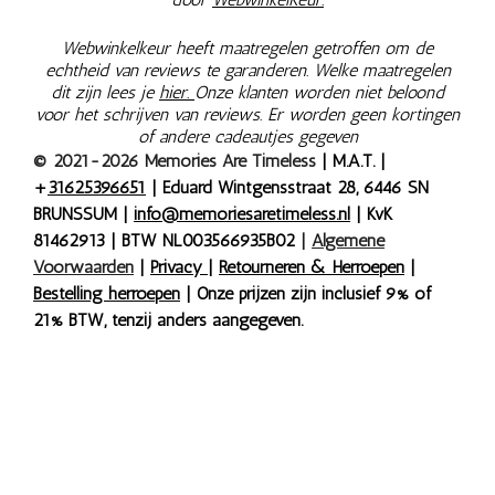
Webwinkelkeur heeft maatregelen getroffen om de
echtheid van reviews te garanderen. Welke maatregelen
dit zijn lees je
hier.
Onze klanten worden niet beloond
voor het schrijven van reviews. Er worden geen kortingen
of andere cadeautjes gegeven
© 2021-2026 Memories Are Timeless
| M.A.T. |
+
31625396651
| Eduard Wintgensstraat 28, 6446 SN
BRUNSSUM |
info@memoriesaretimeless.nl
| KvK
81462913 | BTW NL003566935B02
|
Algemene
Voorwaarden
|
Privacy
|
Retourneren & Herroepen
|
Bestelling herroepen
| Onze prijzen zijn inclusief 9% of
21% BTW, tenzij anders aangegeven.