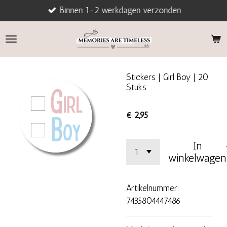
Binnen 1-2 werkdagen verzonden
Ga
direct
naar
de
hoofdinhoud
Stickers | Girl Boy | 20
Stuks
€ 2,95
In
winkelwagen
Artikelnummer:
7435804447486