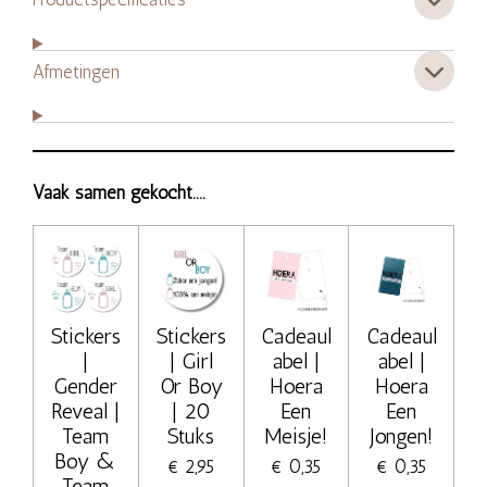
Afmetingen
Vaak samen gekocht....
Stickers
Stickers
Cadeaul
Cadeaul
|
| Girl
abel |
abel |
Gender
Or Boy
Hoera
Hoera
Reveal |
| 20
Een
Een
Team
Stuks
Meisje!
Jongen!
Boy &
€ 2,95
€ 0,35
€ 0,35
Team