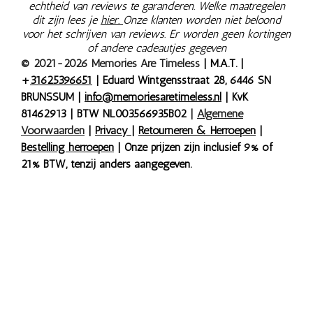
echtheid van reviews te garanderen. Welke maatregelen
dit zijn lees je
hier.
Onze klanten worden niet beloond
voor het schrijven van reviews. Er worden geen kortingen
of andere cadeautjes gegeven
© 2021-2026 Memories Are Timeless
| M.A.T. |
+
31625396651
| Eduard Wintgensstraat 28, 6446 SN
BRUNSSUM |
info@memoriesaretimeless.nl
| KvK
81462913 | BTW NL003566935B02
|
Algemene
Voorwaarden
|
Privacy
|
Retourneren & Herroepen
|
Bestelling herroepen
| Onze prijzen zijn inclusief 9% of
21% BTW, tenzij anders aangegeven.