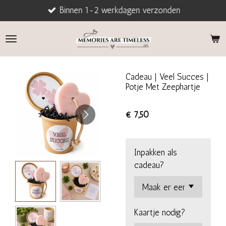
Binnen 1-2 werkdagen verzonden
Ga
direct
naar
de
hoofdinhoud
Cadeau | Veel Succes |
Potje Met Zeephartje
€ 7,50
Inpakken als
cadeau?
Kaartje nodig?