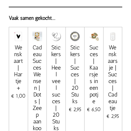
Vaak samen gekocht....
We
Cad
Stic
Stic
Suc
We
nsk
eau
kers
kers
ces
nsk
aart
Suc
|
|
|
aars
|
ces
Hee
Suc
Kaa
je |
Har
We
l
ces
rsje
Suc
tje
nse
vee
|
s in
ces
+
n |
l
20
een
|
Dot
suc
Stu
potj
Cad
€ 1,00
s |
ces
ks
e
eau
Zee
|
tje
€ 2,95
€ 6,50
p
20
€ 2,95
aan
Stu
koo
ks