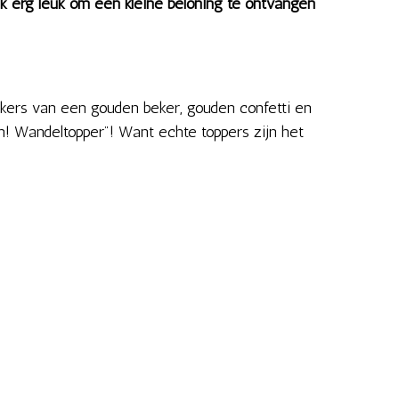
jk erg leuk om een kleine beloning te ontvangen
ckers van een gouden beker, gouden confetti en
! Wandeltopper"! Want echte toppers zijn het