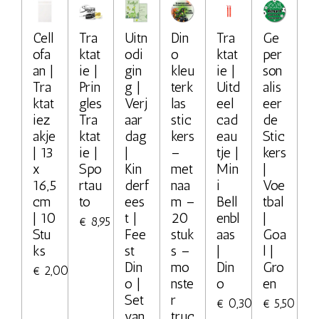
Cell
Tra
Uitn
Din
Tra
Ge
ofa
ktat
odi
o
ktat
per
an |
ie |
gin
kleu
ie |
son
Tra
Prin
g |
terk
Uitd
alis
ktat
gles
Verj
las
eel
eer
iez
Tra
aar
stic
cad
de
akje
ktat
dag
kers
eau
Stic
| 13
ie |
|
–
tje |
kers
x
Spo
Kin
met
Min
|
16,5
rtau
derf
naa
i
Voe
cm
to
ees
m –
Bell
tbal
| 10
t |
20
enbl
|
€ 8,95
Stu
Fee
stuk
aas
Goa
ks
st
s –
|
l |
Din
mo
Din
Gro
€ 2,00
o |
nste
o
en
Set
r
€ 0,30
€ 5,50
van
truc