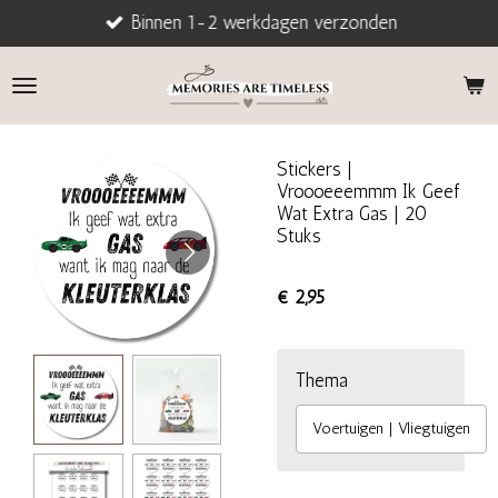
Binnen 1-2 werkdagen verzonden
Ga
direct
naar
de
hoofdinhoud
Stickers |
Vroooeeemmm Ik Geef
Wat Extra Gas | 20
Stuks
€ 2,95
Thema
Voertuigen | Vliegtuigen