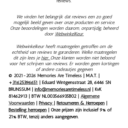
reviews.
We vinden het belangrijk dat reviews een zo goed
mogelijk beeld geven over onze producten en service.
Onze beoordelingen worden daarom, onpartijdig, beheerd
door
WebwinkelKeur.
Webwinkelkeur heeft maatregelen getroffen om de
echtheid van reviews te garanderen. Welke maatregelen
dit zijn lees je
hier.
Onze klanten worden niet beloond
voor het schrijven van reviews. Er worden geen kortingen
of andere cadeautjes gegeven
© 2021-2026 Memories Are Timeless
| M.A.T. |
+
31625396651
| Eduard Wintgensstraat 28, 6446 SN
BRUNSSUM |
info@memoriesaretimeless.nl
| KvK
81462913 | BTW NL003566935B02
|
Algemene
Voorwaarden
|
Privacy
|
Retourneren & Herroepen
|
Bestelling herroepen
| Onze prijzen zijn inclusief 9% of
21% BTW, tenzij anders aangegeven.