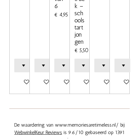
6
k –
sch
€ 4,95
ools
tart
jon
gen
€ 5,50
In winkelwagen
In winkelwagen
In winkelwagen
Bekijk details
In winkelwagen
Bekijk deta
De waardering van www.memoriesaretimeless.nl/ bij
WebwinkelKeur Reviews
is 9.6/10 gebaseerd op 1391