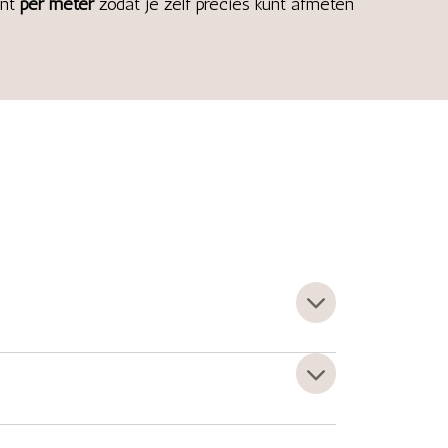
int
per meter
zodat je zelf precies kunt afmeten