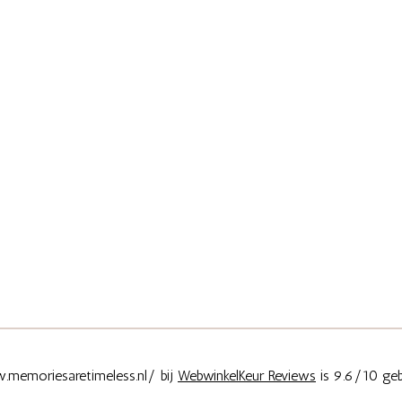
memoriesaretimeless.nl/ bij
WebwinkelKeur Reviews
is 9.6/10 geb