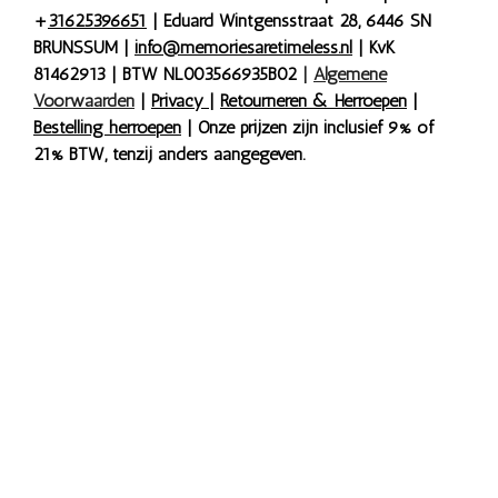
+
31625396651
| Eduard Wintgensstraat 28, 6446 SN
BRUNSSUM |
info@memoriesaretimeless.nl
| KvK
81462913 | BTW NL003566935B02
|
Algemene
Voorwaarden
|
Privacy
|
Retourneren & Herroepen
|
Bestelling herroepen
| Onze prijzen zijn inclusief 9% of
21% BTW, tenzij anders aangegeven.