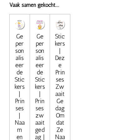
Vaak samen gekocht....
Ge
Ge
Stic
per
per
kers
son
son
|
alis
alis
Dez
eer
eer
e
de
de
Prin
Stic
Stic
ses
kers
kers
Zw
|
|
aait
Prin
Prin
Ge
ses
ses
dag
|
zw
Om
Naa
aait
dat
m
ged
Ze
en
ag |
Naa