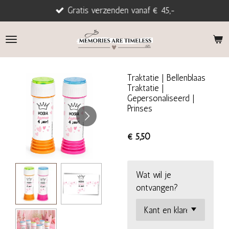
Gratis verzenden vanaf € 45,-
Ga
direct
naar
de
hoofdinhoud
Traktatie | Bellenblaas
Traktatie |
Gepersonaliseerd |
Prinses
€ 5,50
Wat wil je
ontvangen?