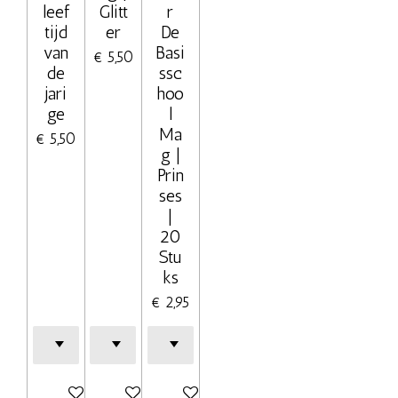
leef
Glitt
r
tijd
er
De
van
Basi
€ 5,50
de
ssc
jari
hoo
ge
l
Ma
€ 5,50
g |
Prin
ses
|
20
Stu
ks
€ 2,95
Bekijk details
Bekijk details
In winkelwagen