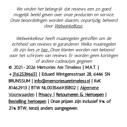
We vinden het belangrijk dat reviews een zo goed
mogelijk beeld geven over onze producten en service.
Onze beoordelingen worden daarom, onpartijdig, beheerd
door
WebwinkelKeur.
Webwinkelkeur heeft maatregelen getroffen om de
echtheid van reviews te garanderen. Welke maatregelen
dit zijn lees je
hier.
Onze klanten worden niet beloond
voor het schrijven van reviews. Er worden geen kortingen
of andere cadeautjes gegeven
© 2021-2026 Memories Are Timeless
| M.A.T. |
+
31625396651
| Eduard Wintgensstraat 28, 6446 SN
BRUNSSUM |
info@memoriesaretimeless.nl
| KvK
81462913 | BTW NL003566935B02
|
Algemene
Voorwaarden
|
Privacy
|
Retourneren & Herroepen
|
Bestelling herroepen
| Onze prijzen zijn inclusief 9% of
21% BTW, tenzij anders aangegeven.