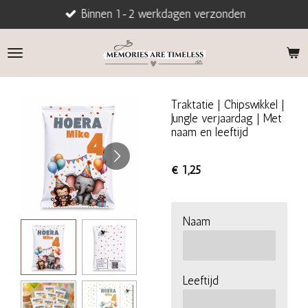
Binnen 1-2 werkdagen verzonden
Ga
direct
naar
de
hoofdinhoud
Traktatie | Chipswikkel |
Jungle verjaardag | Met
naam en leeftijd
€ 1,25
Naam
Leeftijd