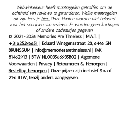
Webwinkelkeur heeft maatregelen getroffen om de
echtheid van reviews te garanderen. Welke maatregelen
dit zijn lees je
hier.
Onze klanten worden niet beloond
voor het schrijven van reviews. Er worden geen kortingen
of andere cadeautjes gegeven
© 2021-2026 Memories Are Timeless
| M.A.T. |
+
31625396651
| Eduard Wintgensstraat 28, 6446 SN
BRUNSSUM |
info@memoriesaretimeless.nl
| KvK
81462913 | BTW NL003566935B02
|
Algemene
Voorwaarden
|
Privacy
|
Retourneren & Herroepen
|
Bestelling herroepen
| Onze prijzen zijn inclusief 9% of
21% BTW, tenzij anders aangegeven.