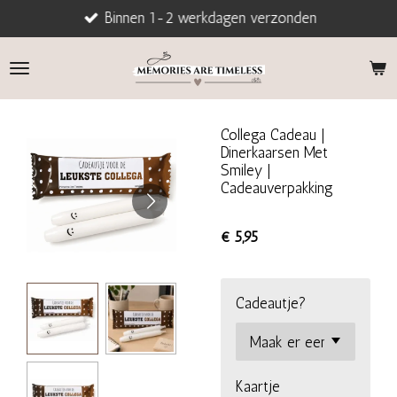
Binnen 1-2 werkdagen verzonden
Ga
direct
naar
de
hoofdinhoud
Collega Cadeau |
Dinerkaarsen Met
Smiley |
Cadeauverpakking
€ 5,95
Cadeautje?
Kaartje