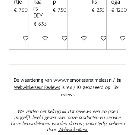
rtje
kaa
p
ks
ega
rs
€ 7,50
€ 7,50
€ 2,95
€ 12,50
DIY
€ 6,95
Bekijk details
Bekijk details
Bekijk details
Bekijk details
In winkelwagen
Bekijk deta
De waardering van www.memoriesaretimeless.nl/ bij
WebwinkelKeur Reviews
is 9.6/10 gebaseerd op 1391
reviews.
We vinden het belangrijk dat reviews een zo goed
mogelijk beeld geven over onze producten en service.
Onze beoordelingen worden daarom, onpartijdig, beheerd
door
WebwinkelKeur.