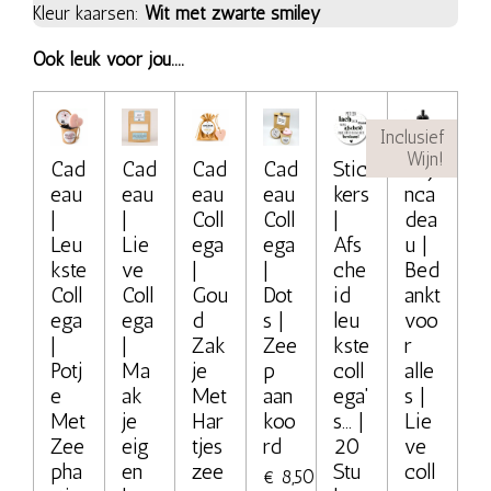
Kleur kaarsen:
Wit met zwarte smiley
Ook leuk voor jou....
Inclusief
Wijn!
Cad
Cad
Cad
Cad
Stic
Wij
eau
eau
eau
eau
kers
nca
|
|
Coll
Coll
|
dea
Leu
Lie
ega
ega
Afs
u |
kste
ve
|
|
che
Bed
Coll
Coll
Gou
Dot
id
ankt
ega
ega
d
s |
leu
voo
|
|
Zak
Zee
kste
r
Potj
Ma
je
p
coll
alle
e
ak
Met
aan
ega'
s |
Met
je
Har
koo
s... |
Lie
Zee
eig
tjes
rd
20
ve
pha
en
zee
Stu
coll
€ 8,50