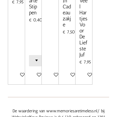
arte
In
Vee
€ 7,95
Stip
Cad
l
pen
eau
Har
zakj
tjes
€ 0,40
e
Vo
or
€ 7,50
De
Lief
ste
Juf
€ 7,95
Bekijk details
In winkelwagen
Bekijk details
Bekijk details
Bekijk details
De waardering van www.memoriesaretimeless.nl/ bij