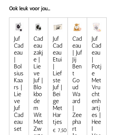
Ook leuk voor jou....
Juf
Cad
Juf
Cad
Juf
Cad
eau
Cad
eau
Cad
eau
zakj
eau
| Juf
eau
|
e |
Etui
Jij
|
Bol
Lie
|
Ben
Potj
sius
ve
Lief
t
e
Kaa
Juf |
ste
Go
Met
rs |
Blo
Juf |
ud
Vru
Lie
kbo
Bei
Wa
cht
ve
de
ge
ard
enh
Juf
m
Met
|
artj
Cad
Wit
Har
Zee
es |
eau
Met
tjes
pha
Hee
set
Zw
rt
l
€ 7,50