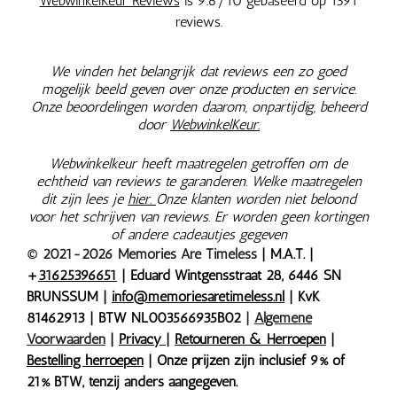
WebwinkelKeur Reviews
is 9.6/10 gebaseerd op 1391
reviews.
We vinden het belangrijk dat reviews een zo goed
mogelijk beeld geven over onze producten en service.
Onze beoordelingen worden daarom, onpartijdig, beheerd
door
WebwinkelKeur.
Webwinkelkeur heeft maatregelen getroffen om de
echtheid van reviews te garanderen. Welke maatregelen
dit zijn lees je
hier.
Onze klanten worden niet beloond
voor het schrijven van reviews. Er worden geen kortingen
of andere cadeautjes gegeven
© 2021-2026 Memories Are Timeless
| M.A.T. |
+
31625396651
| Eduard Wintgensstraat 28, 6446 SN
BRUNSSUM |
info@memoriesaretimeless.nl
| KvK
81462913 | BTW NL003566935B02
|
Algemene
Voorwaarden
|
Privacy
|
Retourneren & Herroepen
|
Bestelling herroepen
| Onze prijzen zijn inclusief 9% of
21% BTW, tenzij anders aangegeven.