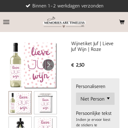
Binnen 1-2 werkdagen verzonden
Ga
direct
naar
de
hoofdinhoud
Wijnetiket Juf | Lieve
Juf Wijn | Roze
€ 2,50
Personaliseren
Persoonlijke tekst
Indien je ervoor kiest
de stickers te